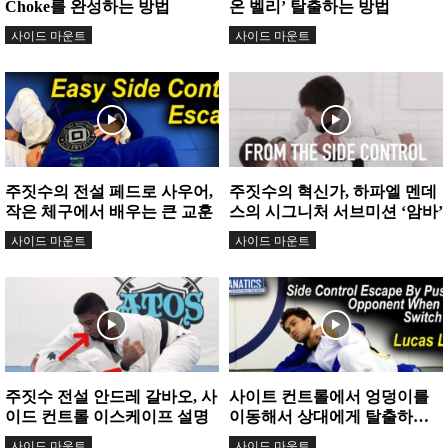
Choke를 완성하는 방법
온 벨리’ 탈출하는 방법
사이드 마운트
사이드 마운트
주짓수의 전설 페드로 사우어,
주짓수의 혁신가, 하파엘 멘데
작은 체구에서 배우는 큰 교훈
스의 시그니처 서브미션 ‘암바’
사이드 마운트
사이드 마운트
주짓수 전설 안드레 갈바오, 사
사이트 컨트롤에서 엉덩이를
이드 컨트롤 이스케이프 설명
이동해서 상대에게 탈출하는
방법!
사이드 마운트
사이드 마운트