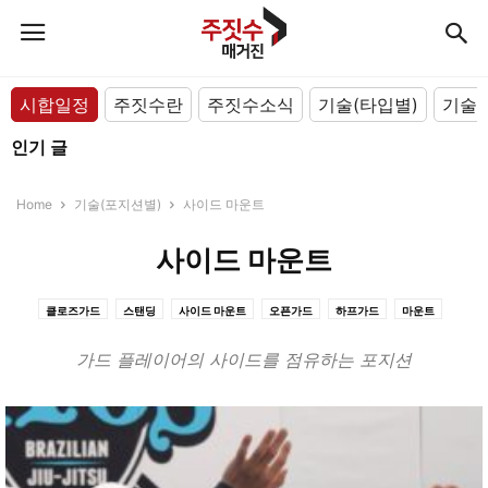
시합일정
주짓수란
주짓수소식
기술(타입별)
기술(
인기 글
Home
기술(포지션별)
사이드 마운트
사이드 마운트
클로즈가드
스탠딩
사이드 마운트
오픈가드
하프가드
마운트
백 마운트
싯팅가드
가드 플레이어의 사이드를 점유하는 포지션