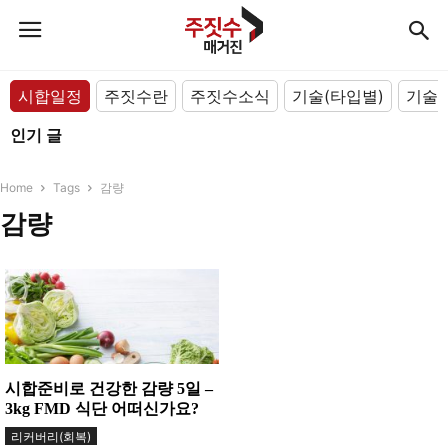
시합일정
주짓수란
주짓수소식
기술(타입별)
기술(
인기 글
Home
Tags
감량
감량
시합준비로 건강한 감량 5일 –
3kg FMD 식단 어떠신가요?
리커버리(회복)