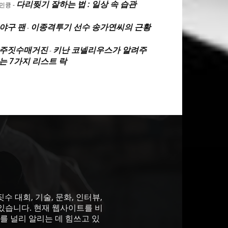
다리찢기 잘하는 법 : 일상 속 습관
민큥
-
야구 팬
이종격투기 선수 송가연씨의 근황
-
주짓수매거진
키난 코넬리우스가 알려주
-
는 7가지 리스트 락
 대회, 기술, 문화, 인터뷰,
있습니다. 현재 웹사이트를 비
를 널리 알리는 데 힘쓰고 있