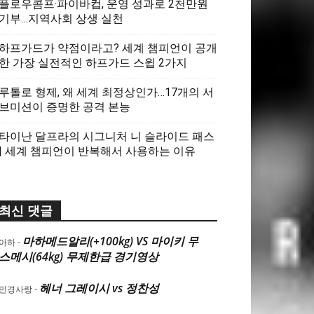
플로우콤프·파이바컵, 운영 성과로 2천만원
기부…지역사회 상생 실천
하프가드가 약점이라고? 세계 챔피언이 공개
한 가장 실전적인 하프가드 스윕 2가지
루톨로 형제, 왜 세계 최정상인가…17개의 서
브미션이 증명한 공격 본능
타이난 달프라의 시그니처 니 슬라이드 패스
| 세계 챔피언이 반복해서 사용하는 이유
최신 댓글
마하메드알리(+100kg) VS 마이키 무
아하
-
스메시(64kg) 무제한급 경기영상
헤너 그레이시 vs 정찬성
민경사랑
-