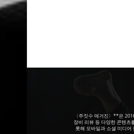
〈주짓수 매거진〉**은 201
장비 리뷰 등 다양한 콘텐츠
롯해 모바일과 소셜 미디어 