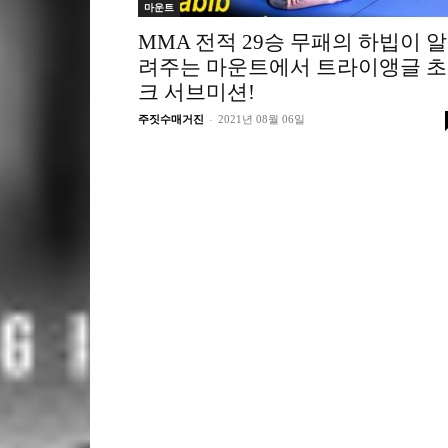
마운트
MMA 전적 29승 무패의 하빕이 알
려주는 마운트에서 트라이앵글 초
크 서브미션!
-
주짓수매거진
2021년 08월 06일