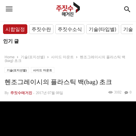
시합일정
주짓수란
주짓수소식
기술(타입별)
기술(
인기 글
Home
기술(포지션별)
사이드 마운트
헨조그레이시의 플라스틱 백
(bag) 초크
기술(포지션별)
사이드 마운트
헨조그레이시의 플라스틱 백(bag) 초크
3102
0
By
주짓수매거진
-
2017년 07월 08일