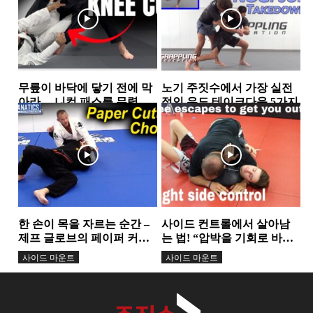
무릎이 바닥에 닿기 전에 막
노기 주짓수에서 가장 실전
아라… 니컷 패스를 무력화
적인 유도 테이크다운 5가지
하는 핵심 원리
가드
스탠딩
한 손이 목을 자르는 순간 –
사이드 컨트롤에서 살아남
제프 글로브의 페이퍼 커터
는 법! “압박을 기회로 바꾸
초크...
는 3가지 탈출 기술”
사이드 마운트
사이드 마운트