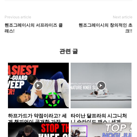
Previous article
Next article
헨조그레이시의 서프라이즈 클
헨조그레이시의 창의적인 초
래스!
크!!
관련 글
하프가드가 약점이라고? 세
타이난 달프라의 시그니처
계 챔피언이 공개한 가장 실
니 슬라이드 패스 | 세계 챔
전적인 하프가드 스윕 2가지
피언이 반복해서 사용하는...
하프가드
하프가드