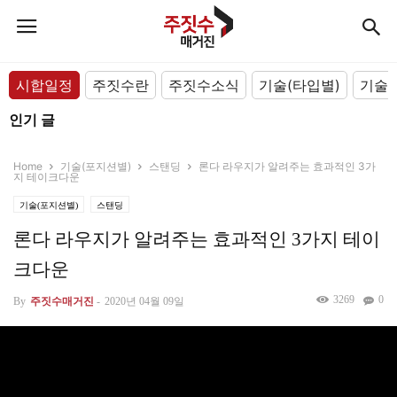
시합일정
주짓수란
주짓수소식
기술(타입별)
기술(
인기 글
Home
기술(포지션별)
스탠딩
론다 라우지가 알려주는 효과적인 3가
지 테이크다운
기술(포지션별)
스탠딩
론다 라우지가 알려주는 효과적인 3가지 테이
크다운
3269
0
By
주짓수매거진
-
2020년 04월 09일