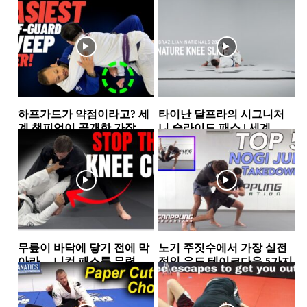
하프가드가 약점이라고? 세
타이난 달프라의 시그니처
계 챔피언이 공개한 가장 실
니 슬라이드 패스 | 세계 챔
전적인 하프가드 스윕 2가지
피언이 반복해서 사용하는...
하프가드
하프가드
무릎이 바닥에 닿기 전에 막
노기 주짓수에서 가장 실전
아라… 니컷 패스를 무력화
적인 유도 테이크다운 5가지
하는 핵심 원리
가드
스탠딩