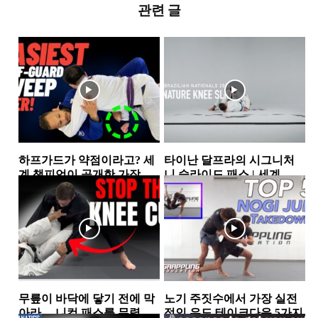
관련 글
하프가드가 약점이라고? 세
타이난 달프라의 시그니처
계 챔피언이 공개한 가장 실
니 슬라이드 패스 | 세계 챔
전적인 하프가드 스윕 2가지
피언이 반복해서 사용하는...
하프가드
하프가드
무릎이 바닥에 닿기 전에 막
노기 주짓수에서 가장 실전
아라… 니컷 패스를 무력화
적인 유도 테이크다운 5가지