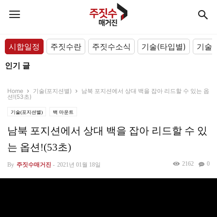
시합일정
주짓수란
주짓수소식
기술(타입별)
기술(
인기 글
Home
기술(포지션별)
남북 포지션에서 상대 백을 잡아 리드할 수 있는 옵
션!(53초)
기술(포지션별)
백 마운트
남북 포지션에서 상대 백을 잡아 리드할 수 있
는 옵션!(53초)
2162
0
By
주짓수매거진
-
2021년 01월 18일