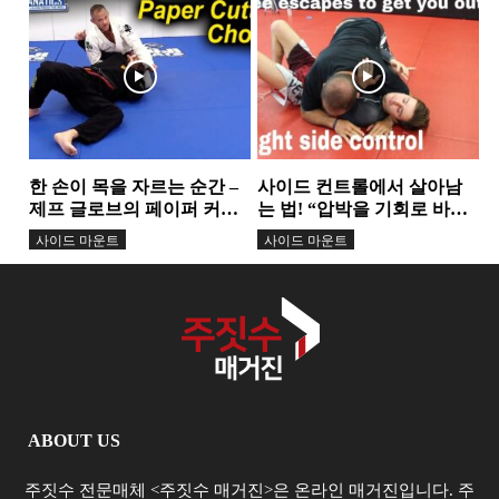
하는 핵심 원리
가드
스탠딩
한 손이 목을 자르는 순간 –
사이드 컨트롤에서 살아남
제프 글로브의 페이퍼 커터
는 법! “압박을 기회로 바꾸
초크...
는 3가지 탈출 기술”
사이드 마운트
사이드 마운트
ABOUT US
주짓수 전문매체 <주짓수 매거진>은 온라인 매거진입니다. 주