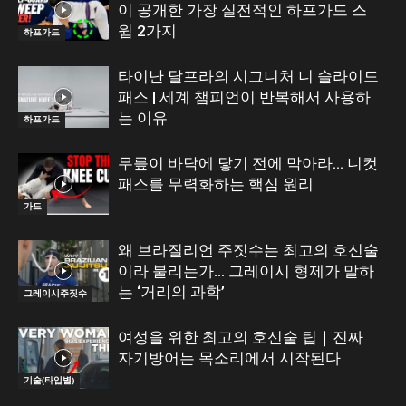
이 공개한 가장 실전적인 하프가드 스
윕 2가지
하프가드
타이난 달프라의 시그니처 니 슬라이드
패스 | 세계 챔피언이 반복해서 사용하
는 이유
하프가드
무릎이 바닥에 닿기 전에 막아라… 니컷
패스를 무력화하는 핵심 원리
가드
왜 브라질리언 주짓수는 최고의 호신술
이라 불리는가… 그레이시 형제가 말하
는 ‘거리의 과학’
그레이시주짓수
여성을 위한 최고의 호신술 팁｜진짜
자기방어는 목소리에서 시작된다
기술(타입별)