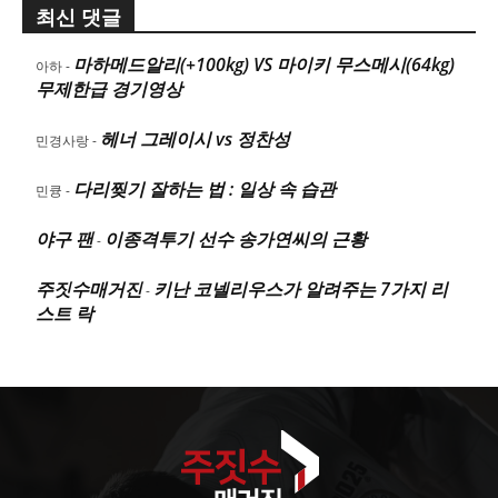
최신 댓글
마하메드알리(+100kg) VS 마이키 무스메시(64kg)
아하
-
무제한급 경기영상
헤너 그레이시 vs 정찬성
민경사랑
-
다리찢기 잘하는 법 : 일상 속 습관
민큥
-
야구 팬
이종격투기 선수 송가연씨의 근황
-
주짓수매거진
키난 코넬리우스가 알려주는 7가지 리
-
스트 락