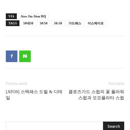
VIA
Atos Jiu-Jitsu HQ
TAGS
50대50
50/50
50:50
가드패스
이스케이프
Previous article
Next article
[ATOS] 스택패스 드릴 & 디테
클로즈가드 스윕의 꽃 플라워
일
스윕과 오모플라타 스윕