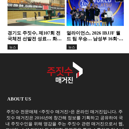
경기도 주짓수, 제107회 전
얼라이언스, 2026 IBJJF 월
국체전 선발전 성료… 화합
드 팀 우승… 남성부 16회·여
과 도약의 무대 마련
성부 11회 정상
뉴스
뉴스
ABOUT US
주짓수 전문매체 <주짓수 매거진>은 온라인 매거진입니다. 주
짓수 매거진은 2016년에 창간해 정보를 기획하고 공유하여 국
내 주짓수인을 위해 영감을 주는 주짓수 관련 매거진으로서 웹,