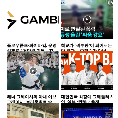
플로우콤프·파이바컵, 운영
학교가 ‘격투판’이 되어서는
성과로 2천만원 기부…지역
안 된다… 주짓수가 아닌 폭
사회 상생 실천
력을 배우는 아이들
뉴스
뉴스
헤너 그레이시의 아내 이브
대한민국 최정예 그래플러 5
그레이시, 브라운벨트 승
인, 일본 ‘퀸텟6’ 출전…
급…18년간 이어온 헌신과
TEAM K-TOP BJJ, 서바이
뉴스
뉴스
성장의 결실
벌...