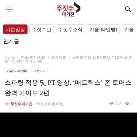
시합일정
주짓수란
주짓수소식
기술(타입별)
기술(
인기 글
Home
기술(포지션별)
오픈가드
스파링 적용 및 PT 영상, ‘매트릭스’ 존
토머스 완벽 가이드 2편
기술(포지션별)
오픈가드
스파링 적용 및 PT 영상, ‘매트릭스’ 존 토머스
완벽 가이드 2편
1356
0
By
주짓수매거진
-
2024년 03월 03일