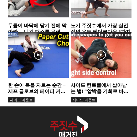
무릎이 바닥에 닿기 전에 막
노기 주짓수에서 가장 실전
아라… 니컷 패스를 무력화
적인 유도 테이크다운 5가지
하는 핵심 원리
가드
스탠딩
한 손이 목을 자르는 순간 –
사이드 컨트롤에서 살아남
제프 글로브의 페이퍼 커터
는 법! “압박을 기회로 바꾸
초크...
는 3가지 탈출 기술”
사이드 마운트
사이드 마운트