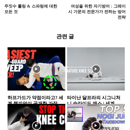
주짓수 롤링 & 스파링에 대한
여성을 위한 자기방어 : 그레이
모든 것
시 가문의 전문가가 전하는 방어
전략
관련 글
하프가드가 약점이라고? 세
타이난 달프라의 시그니처
계 챔피언이 공개한 가장 실
니 슬라이드 패스 | 세계 챔
전적인 하프가드 스윕 2가지
피언이 반복해서 사용하는...
하프가드
하프가드