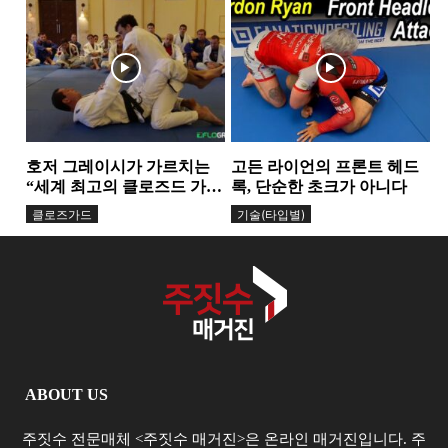
토플라타 테크닉 공개
다”
세미나
기술(타입별)
호저 그레이시가 가르치는
고든 라이언의 프론트 헤드
“세계 최고의 클로즈드 가
록, 단순한 초크가 아니다
드” — 기술과 철학의 만남
클로즈가드
기술(타입별)
ABOUT US
주짓수 전문매체 <주짓수 매거진>은 온라인 매거진입니다. 주