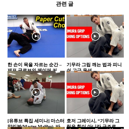
관련 글
한 손이 목을 자르는 순간 –
기무라 그립 깨는 법과 피니
제프 글로브의 페이퍼 커터
쉬 고급 옵션
초크...
사이드 마운트
기술(타입별)
[유튜브 특집 세미나] 마스터
호저 그레이시, “기무라 그
말리부(Master Malibu), 바라
립은 힘이 아니라 구조로 깬