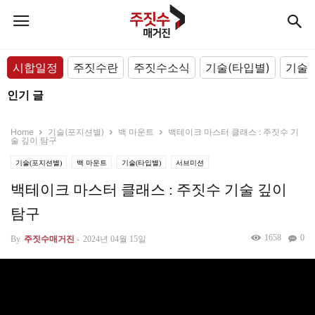
시합일정
주짓수란
주짓수소식
기술(타입별)
기술(
인기 글
Home
기술(포지션별)
백 마운트
백테이크 마스터 클래스 : 주짓수 기
술 깊이 탐구
기술(포지션별)
백 마운트
기술(타입별)
서브미션
백테이크 마스터 클래스 : 주짓수 기술 깊이
탐구
1658
0
By
주짓수매거진
-
2024년 04월 15일