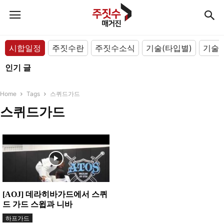
시합일정
주짓수란
주짓수소식
기술(타입별)
기술(
인기 글
Home
Tags
스퀴드가드
스퀴드가드
[AOJ] 데라히바가드에서 스퀴
드 가드 스윕과 니바
하프가드