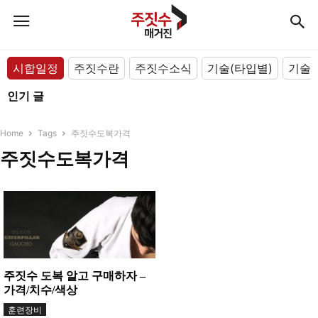
시합일정
주짓수란
주짓수소식
기술(타입별)
기술(
인기 글
Home
Tags
주짓수도복가격
주짓수도복가격
주짓수 도복 알고 구매하자 –
가격/치수/색상
훈련장비