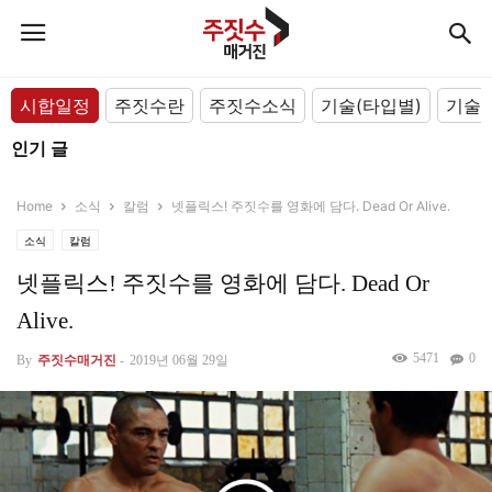
시합일정
주짓수란
주짓수소식
기술(타입별)
기술(
인기 글
Home
소식
칼럼
넷플릭스! 주짓수를 영화에 담다. Dead Or Alive.
소식
칼럼
넷플릭스! 주짓수를 영화에 담다. Dead Or
Alive.
5471
0
By
주짓수매거진
-
2019년 06월 29일