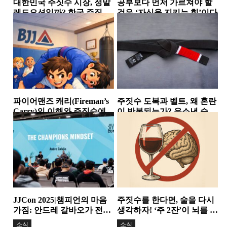
대한민국 주짓수 시장, 정말
공부보다 먼저 가르쳐야 할
레드오션일까? 한국 주짓수
것은 ‘자신을 지키는 힘’이다
시장에서 살아남는 체육관
소식
소식
들의 공통점
파이어맨즈 캐리(Fireman’s
주짓수 도복과 벨트, 왜 혼란
Carry)의 이해와 주짓수에서
이 반복되는가? 유소년 승급
의 활용
논란이 던진 구조적...
테이크다운
소식
JJCon 2025|챔피언의 마음
주짓수를 한다면, 술을 다시
가짐: 안드레 갈바오가 전한
생각하자! ‘주 2잔’이 뇌를 줄
정신력과 변화의 힘
인다. 기술보다 더...
소식
소식