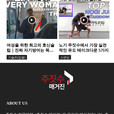
아라… 니컷 패스를 무력화
고의 호신술이라 불리는
하는 핵심 원리
가… 그레이시 형제가 말하
가드
그레이시주짓수
는 ‘거리의 과학’
여성을 위한 최고의 호신술
노기 주짓수에서 가장 실전
팁｜진짜 자기방어는 목소
적인 유도 테이크다운 5가지
리에서 시작된다
기술(타입별)
스탠딩
ABOUT US