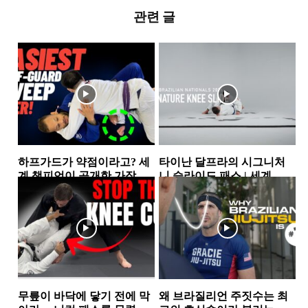
관련 글
하프가드가 약점이라고? 세
타이난 달프라의 시그니처
계 챔피언이 공개한 가장 실
니 슬라이드 패스 | 세계 챔
전적인 하프가드 스윕 2가지
피언이 반복해서 사용하는...
하프가드
하프가드
무릎이 바닥에 닿기 전에 막
왜 브라질리언 주짓수는 최