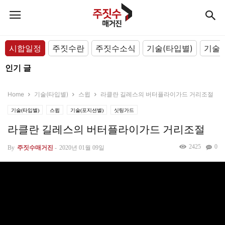
시합일정
주짓수란
주짓수소식
기술(타입별)
기술(
인기 글
Home
기술(타입별)
스윕
라클란 길레스의 버터플라이가드 거리조절
기술(타입별)
스윕
기술(포지션별)
싯팅가드
라클란 길레스의 버터플라이가드 거리조절
2425
0
By
주짓수매거진
-
2020년 01월 09일