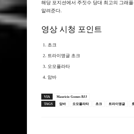
해당 포지션에서 주짓수 당대 최고의 그래플
알려준다.
영상 시청 포인트
초크
트라이앵글 초크
오모플라타
암바
VIA
Mauricio Gomes BJJ
TAGS
암바
오모플라타
초크
트라이앵글