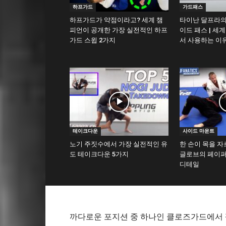
하프가드
가드패스
하프가드가 약점이라고? 세계 챔
타이난 달프라의
피언이 공개한 가장 실전적인 하프
이드 패스 | 세
가드 스윕 2가지
서 사용하는 이
테이크다운
사이드 마운트
노기 주짓수에서 가장 실전적인 유
한 손이 목을 자
도 테이크다운 5가지
글로브의 페이퍼
디테일
까다로운 포지션 중 하나인 클로즈가드에서 팔