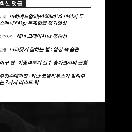
최신 댓글
마하메드알리(+100kg) VS 마이키 무
아하
-
스메시(64kg) 무제한급 경기영상
헤너 그레이시 vs 정찬성
민경사랑
-
다리찢기 잘하는 법 : 일상 속 습관
민큥
-
야구 팬
이종격투기 선수 송가연씨의 근황
-
주짓수매거진
키난 코넬리우스가 알려주
-
는 7가지 리스트 락