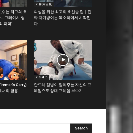
기술(타입별)
짓수는 최고의 호
여성을 위한 최고의 호신술 팁｜진
… 그레이시 형
짜 자기방어는 목소리에서 시작된
의 과학’
다
가드패스
man’s Carry)
안드레 갈벙이 알려주는 자신의 프
에서의 활용
레임으로 상대 프레임 부수기