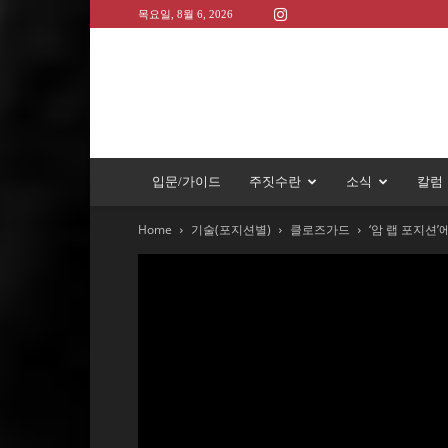
목요일, 8월 6, 2026
입문/가이드
주짓수란
소식
칼럼
Home
기술(포지션별)
클로즈가드
‘암 랩 포지션’