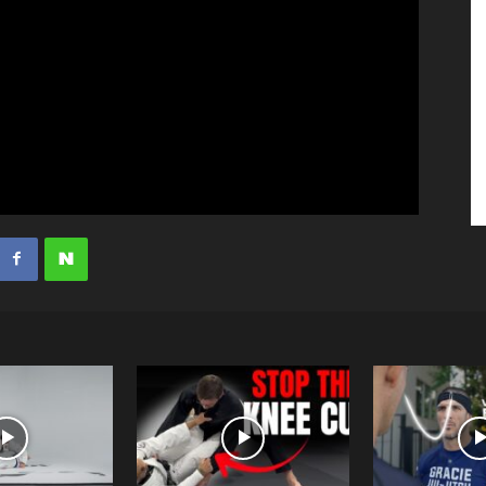
수
매
거
진