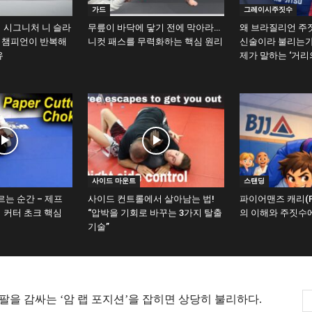
가드
그레이시주짓수
 시그니처 니 슬라
무릎이 바닥에 닿기 전에 막아라…
왜 브라질리언 주
계 챔피언이 반복해
니컷 패스를 무력화하는 핵심 원리
신술이라 불리는가
유
제가 말하는 ‘거리
사이드 마운트
스탠딩
르는 순간 – 제프
사이드 컨트롤에서 살아남는 법!
파이어맨즈 캐리(Fire
 커터 초크 핵심
“압박을 기회로 바꾸는 3가지 탈출
의 이해와 주짓수
기술”
을 감싸는 ‘암 랩 포지션’을 잡히면 상당히 불리하다.